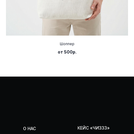
ООО "ДИЗИТЕКСТИЛЬ"
ИНН 9725194208
ОГРН 1257700442944
Политика конфиденциальности
Шоппер
Разработка сайта
от 500р.
2026, dizitextile.ru