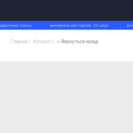
рочные боксы
минимальная партия: 50 штук
все 
Главная /
Каталог /
< Вернуться назад