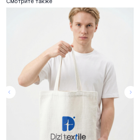
Смотрите также
КЕЙС «ЧИЗЗЗ»
О НАС
ВАКАНСИИ
ПОКУПАТЕЛЯМ
КОНТАКТЫ
КЕЙСЫ
dizitextile@yandex.ru
8 (800) 550-62-25
+7 (925) 342-54-20
Москва, 2-й Верхний
Михайловский проезд, 9, стр.2
Telegram
MAX
Канал в тг
VK