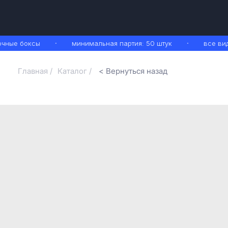
ные боксы
минимальная партия: 50 штук
все вид
Главная /
Каталог /
< Вернуться назад