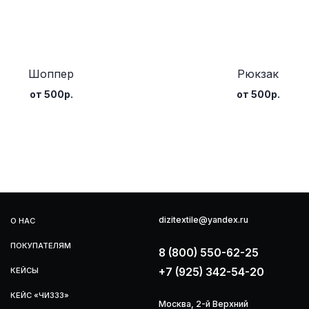
dizitextile@yandex.ru
Шоппер
Рюкзак
ПАТЕЛЯМ
8 (800) 550-62-25
от 500р.
от 500р.
+7 (925) 342-54-20
Ы
«ЧИЗЗЗ»
Москва, 2-й Верхний
Михайловский проезд, 9, стр.2
НСИИ
АКТЫ
2026, dizitextile.ru