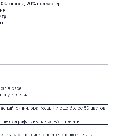
 80% хлопок, 20% полиэстер
ция
 гр
т.
кал в базе
 цену изделия
расный, синий, оранжевый и еще более 50 цветов
, шелкография, вышивка, PAFF печать
 жаккардовые, силиконовые, хлопковые и тд