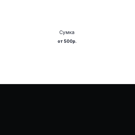
О НАС
Сумка
ПОКУ
от 500р.
КЕЙС
КЕЙС 
ВАКА
КОНТ
Политика конфиденциальности