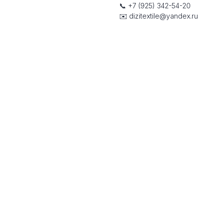
📞 +7 (925) 342-54-20
✉️ dizitextile@yandex.ru