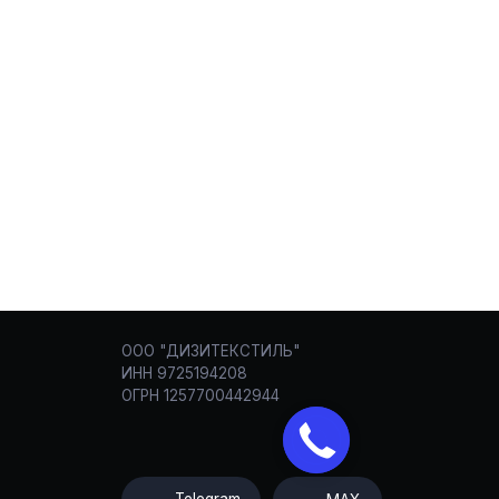
ООО "ДИЗИТЕКСТИЛЬ"
ИНН 9725194208
ОГРН 1257700442944
Telegram
MAX
Канал в тг
VK
Разработка
сайта