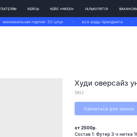
М
КЕЙСЫ
КЕЙС «ЧИЗЗЗ»
КАЛЬКУЛЯТОР
ВАКАНСИИ
КОНТАКТЫ
инимальная партия: 50 штук
все виды брендинга
с
Худи оверсайз у
SKU:
Связаться для заказа
от 2500р.
Состав 1: Футер 3-х нитка 