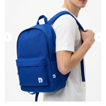
КЕЙС «ЧИЗЗЗ»
О НАС
ВАКАНСИИ
ПОКУПАТЕЛЯМ
КОНТАКТЫ
КЕЙСЫ
dizitextile@yandex.ru
8 (800) 550-62-25
+7 (925) 342-54-20
Москва, 2-й Верхний
Михайловский проезд, 9, стр.2
Telegram
MAX