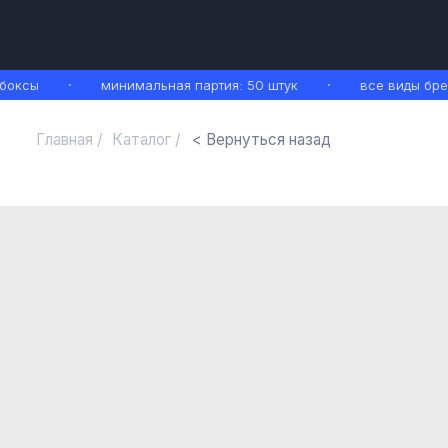
ксы
минимальная партия: 50 штук
все виды бренд
Главная /
Каталог /
< Вернуться назад