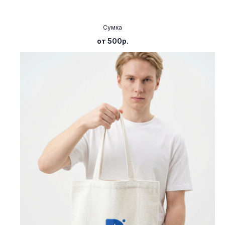
dizitextile@yandex.ru
8 (800) 550-62-25
Сумка
+7 (925) 342-54-20
от 500р.
Москва, 2-й Верхний
Михайловский проезд, 9, стр.2
Telegram
MAX
Канал в тг
VK
ООО "ДИЗИТЕКСТИЛЬ"
ИНН 9725194208
ОГРН 1257700442944
Политика конфиденциальности
Разработка сайта
2026, dizitextile.ru