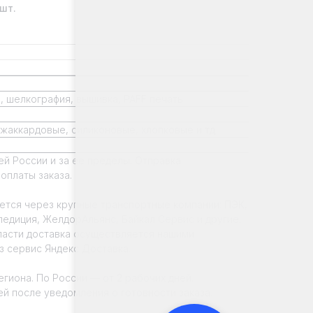
шт.
, шелкография, вышивка, PAFF печать
 жаккардовые, силиконовые, хлопковые и тд
ей России и за её пределы. Отправка
оплаты заказа.
ется через крупные транспортные компании: ПЭК,
диция, ЖелдорАльянс, Байкал Сервис и другие.
ласти доставка осуществляется нашими
з сервис Яндекс Доставка.
егиона. По России — от 2 рабочих дней.
ей после уведомления о готовности заказа.