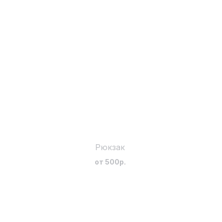
Рюкзак
О НАС
от 500р.
ПОКУ
КЕЙС
КЕЙС 
ВАКА