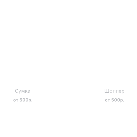
Сумка
Шоппер
dizitextile@yandex.ru
от 500р.
от 500р.
ПАТЕЛЯМ
8 (800) 550-62-25
+7 (925) 342-54-20
Ы
«ЧИЗЗЗ»
Москва, 2-й Верхний
Михайловский проезд, 9, стр.2
НСИИ