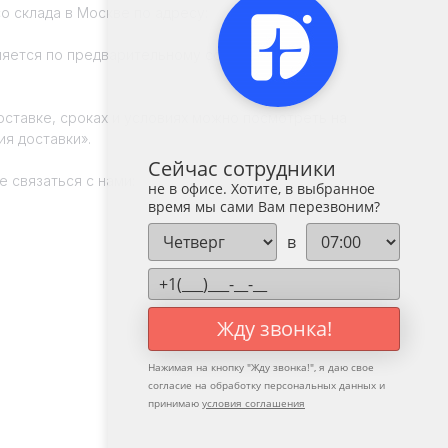
о склада в Москве по адресу:
ляется по предварительному согласованию с
ставке, сроках и условиях можно посмотреть на
я доставки».
Сейчас сотрудники
не в офисе. Хотите, в выбранное
 связаться с нами:
время мы сами Вам перезвоним?
в
Жду звонка!
Нажимая на кнопку "
Жду звонка!
", я даю свое
согласие на обработку персональных данных и
принимаю
условия соглашения