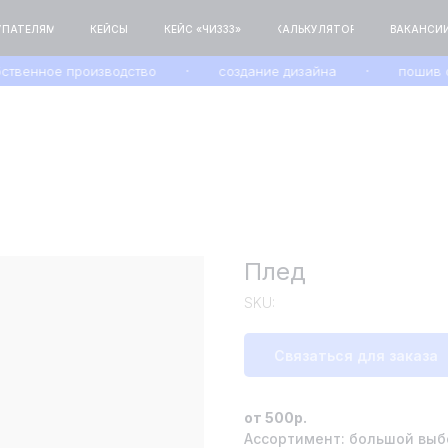
М
КЕЙСЫ
КЕЙС «ЧИЗЗЗ»
КАЛЬКУЛЯТОР
ВАКАНСИИ
КОНТАКТЫ
венное производство
создание дизайна
пошив обр
Плед
SKU:
Связаться для заказа
от 500р.
Ассортимент: большой выбо