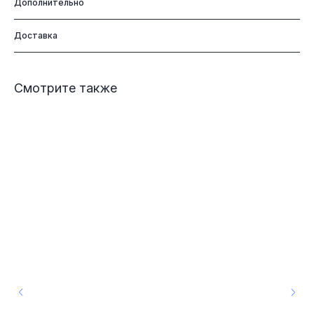
Дополнительно
Доставка
Смотрите также
КЕЙС «ЧИЗЗЗ»
О НАС
ВАКАНСИИ
ПОКУПАТЕЛЯМ
КОНТАКТЫ
КЕЙСЫ
dizitextile@yandex.ru