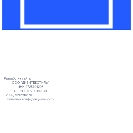
dizitextile@yandex.ru
8 (800) 550-62-25
+7 (925) 342-54-20
Москва, 2-й Верхний
Михайловский проезд, 9, стр.2
Разработка сайта
ООО "ДИЗИТЕКСТИЛЬ"
ИНН 9725194208
ОГРН 1257700442944
2026, dizitextile.ru
Политика конфиденциальности
О НАС
ПОКУПАТЕЛЯМ
КЕЙСЫ
КЕЙС «ЧИЗЗЗ»
ВАКАНСИИ
КОНТАКТЫ